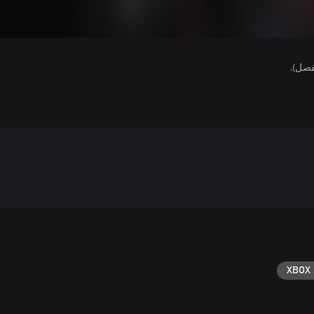
فصل).
XBOX 