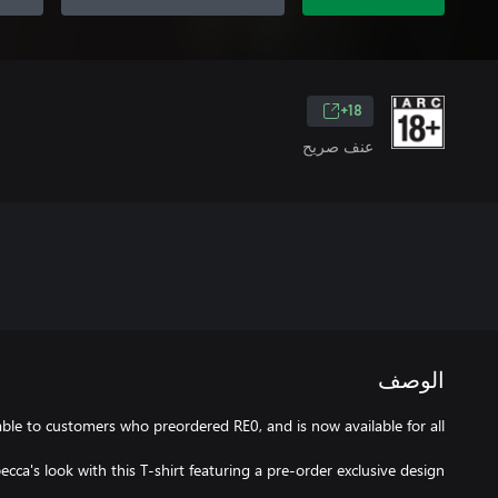
18+
عنف صريح
الوصف