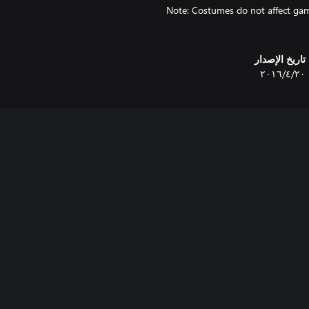
Note: Costumes do not affect game
تاريخ الإصدار
٢٠‏/٤‏/٢٠١٦