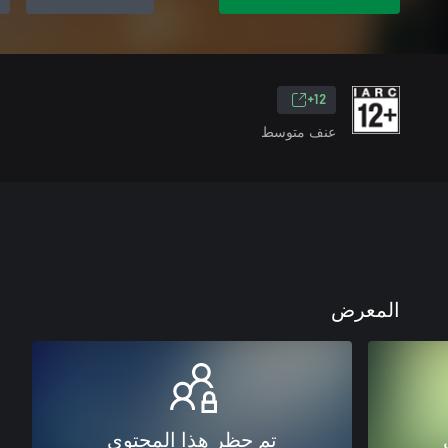
12+
عنف متوسط
المعرض
تم حظر هذا المحتوى