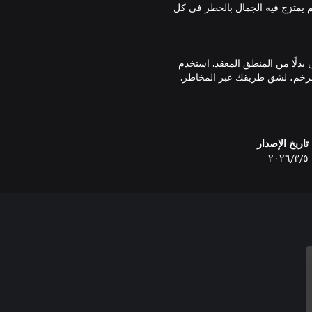
تقدم في عالم يمتزج فيه الجمال بالخطر في كل
ن بدلًا من المنطق المعقد. استخدم
خلال رحلة Lana وMui، تكشف الاكتشافات الجديدة تاريخ كوكبهما وحقيقة أصول Mui. تتحول رحلتهما إلى
أوركسترالية مؤثرة تضفي عمقًا
تاريخ الإصدار
٥‏/٣‏/٢٠٢٦
مق للعائدين، بقصة حميمة عن التواصل