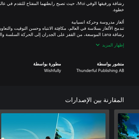
رشاقة ورفيقها الوفي Mui، حيث تصبح رابطتهما المفتاح لل
تندمج الألغاز بسلاسة في العالم، مكافِئة الانتباه وحسن التوقيت والتعاو
إظهار المزيد
حكاية حميمة عن التعايش والمسؤولية وثمن التقدم، مدفوعة بموسيقى 
منشور بواسطة
مطورة بواسطة
Wishfully
Thunderful Publishing AB
ترحب Planet of Lana II باللاعبين الجدد، بينما تقدم رحلة أع
المقارنة بين الإصدارات