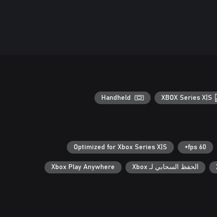
Handheld
XBOX Series X|S
Optimized for Xbox Series X|S
60 fps+
الحفظ السحابي لـ Xbox
Xbox Play Anywhere