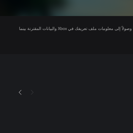
يتلقى ناشرو الألعاب التي تقوم بتشغيلها وصولاً إلى معلومات ملف تعريفك في Xbox والبيانات المقترنة بينما