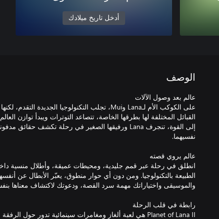
أدخل تاريخ ميلادك
الوصف
على الكوكب الأم لـLana وMui، تجلب التكنولوجيا الجديدة ال
القبائل المختلفة لها بطرقها الخاصة، تتصاعد التوترات ويبدأ توازن العالم
إلى القوة، تنجرف Lana ورفيقها الصغير في رحلة تكشف حقا
انطلق في رحلة عبر قمم جليدية، ومحيطات عميقة، وأطلال منسية داخل
الطبيعة بالتكنولوجيا. ومن دون أي حوار منطوق، يعبّر الأبطال عن أنفسهم