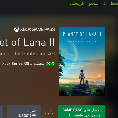
تخطي إلى المحتوى الرئيسي
et of Lana II
hunderful Publishing AB
محسّنة لـ Xbox Series X|S
احصل على GAME PASS
شراء
- أو -
مضمن في Ultimate
USD$19.99