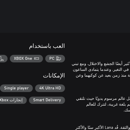
العب باستخدام
XBOX One
PC
تقدم، لكنها تُثير أيضًا الجشع والاختلال. ومع تبني
 في التغير. وعندما يتمادى الساعون
ئق مدفونة منذ زمن بعيد عن كوكبهما وعن
الإمكانات
Single player
4K Ultra HD
 عالم مرسوم يدويًا حيث تلتقي
Smart Delivery
إنجازات Xbox
 بلغة غريبة، لتترك للعالم
Planet of Lana II هي لعبة ألغاز ومغامرات سينمائية تدور حول الرفقة والثقة. قُد Lana الأكبر سنًا والأكثر