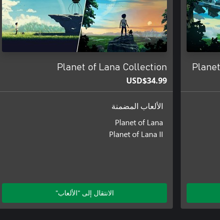
استكشف كوكبًا مصممًا بشكل جميل حيث تتصادم الطبيعة مع التكنولوجيا،
Planet of Lana Collection
Planet
قُد Lana الأكبر سنًا والأكثر رشاقة من خلال القفز على الجدران، وت
USD$34.99
الألعاب المضمنة
تندمج الألغاز بشكل طبيعي مع العالم، وتركز على الملاحظة وحسن التوق
Planet of Lana
Planet of Lana II
بموسيقى أوركسترالية مؤثرة.
الانتقال إلى "الألعاب"