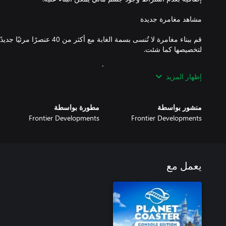
قم ببناء مغامرة لا تُنسى بسمة الغابة
استعرض العوائق المتحركة مثل الأرضيات المدببة والصخور الضخمة لص
إظهار المزيد
منشور بواسطة
مطورة بواسطة
Frontier Developments
Frontier Developments
اختر من بين تشكيلة كبيرة من المخططات الجديدة لوضع العناصر المصنو
الذهبية المدهشة إلى شلالات الحمم البركانية، يمكنك المزج بين كل شيء
يعمل مع
ينضم وجه جديد إلى طاق
ومسدس الورق، ستثبت أنها ملكة الغابة. مرحبًا يا Renee!