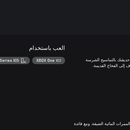
العب باستخدام
 - حزمة المغامرة! املأ حديقتك بالتماسيح الشرسة
Series X|S
XBOX One
مرات المائية الضيقة. ومع فائدة