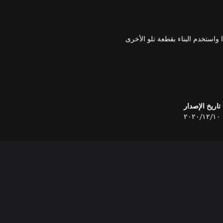
 مع أكثر من 40 عنصرًا مرئيًا جديدًا واستخدم البناء بقطعة تلو الأخرى
ناعة تحديات صعبة خطيرة وقم
تاريخ الإصدار
١٠‏/١٢‏/٢٠٢٠
عة مسبقًا على الفور. من التماثيل
 في اللعبة الأساسية لبناء مدينة
م الفنانين الترفيهيين تُدعى Renee Feu. مع ابتسامتها المبهجة وعتاد الطيران