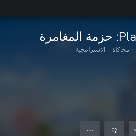
مغامرة
•
محاكاة
•
الاستراتيجية
● ● ●