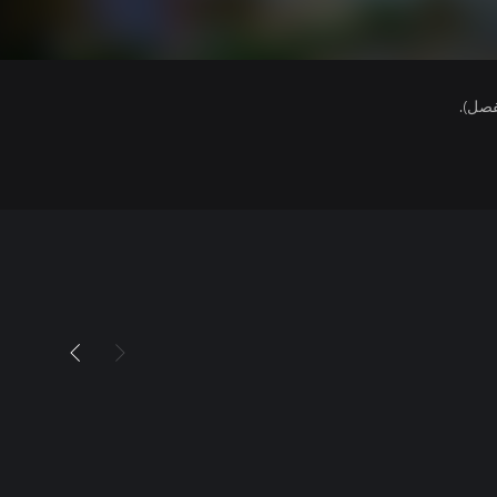
فصل).