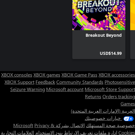
Breakout Beyond
USD$14.99
XBOX consoles
XBOX games
XBOX Game Pass
XBOX accessories
XBOX Support
Feedback
Community Standards
Photosensitive
Seizure Warning
Microsoft account
Microsoft Store Support
Returns
Orders tracking
Games
العربية (الإمارات العربية المتحدة)
خيارات خصوصيتك
خصوصية صحة المستهلك
الاتصال بشركة Microsoft
Privacy &
Cookies
إدارة ملفات تعريف الارتباط
بنود الاستخدام
العلامات التجارية