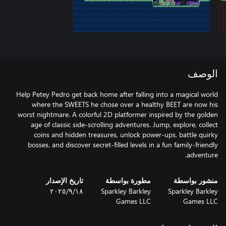
الوصف
Help Petey Pedro get back home after falling into a magical world
where the SWEETS he chose over a healthy BEET are now his
worst nightmare. A colorful 2D platformer inspired by the golden
age of classic side-scrolling adventures. Jump, explore, collect
coins and hidden treasures, unlock power-ups, battle quirky
bosses, and discover secret-filled levels in a fun family-friendly
adventure.
منشور بواسطة
مطورة بواسطة
تاريخ الإصدار
Sparkley Barkley
Sparkley Barkley
١٨‏/٩‏/٢٠٢٥
Games LLC
Games LLC