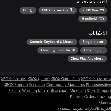
العب باستخدام
PC
XBOX Series X|S
XBOX One
Handheld
الإمكانات
Console Keyboard & Mouse
Single player
إنجازات Xbox
الحفظ السحابي لـ Xbox
Xbox Play Anywhere
XBOX consoles
XBOX games
XBOX Game Pass
XBOX accessories
XBOX Support
Feedback
Community Standards
Photosensitive
Seizure Warning
Microsoft account
Microsoft Store Support
Returns
Orders tracking
Games
العربية (الإمارات العربية المتحدة)