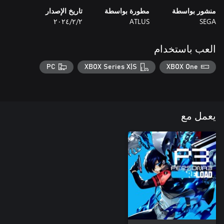
منشور بواسطة
مطورة بواسطة
تاريخ الإصدار
SEGA
ATLUS
٢‏/٢‏/٢٠٢٤
العب باستخدام
PC
XBOX Series X|S
XBOX One
يعمل مع