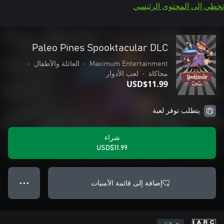
تخطي إلى المحتوى الرئيسي
Paleo Pines Spooktacular DLC
Maximum Entertainment
•
العائلة والأطفال
•
محاكاة
•
لعب الأدوار
USD$11.99
يتطلب توفر لعبة
شراء
USD$11.99
إضافة إلى قائمة الأمنيات
● ● ●