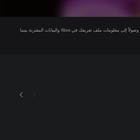
يتلقى ناشرو الألعاب التي تقوم بتشغيلها وصولاً إلى معلومات ملف تعريفك في Xbox والبيانات المقترنة بينما