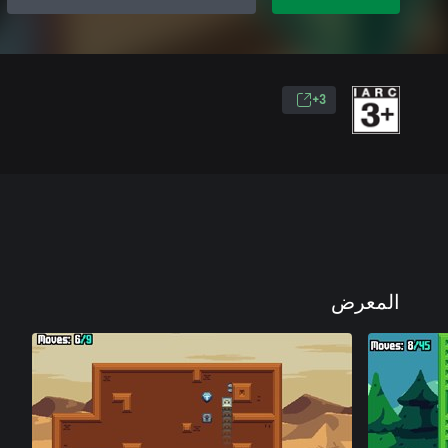
3+
المعرض