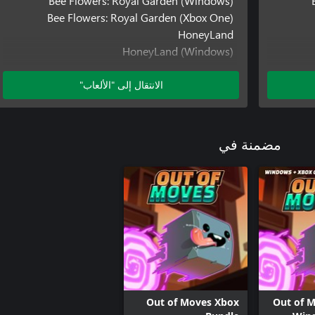
Bee Flowers: Royal Garden (Windows)
Bee Flowers: Royal Garden (Xbox One)
HoneyLand
HoneyLand (Windows)
Out of Moves
Out of Moves (Windows)
الانتقال إلى "الألعاب"
Out of Moves (Xbox One)
Pirate Trails
Pirate Trails (Windows)
مضمنة في
Pirate Trails (Xbox One)
Out of Moves Xbox
Out of 