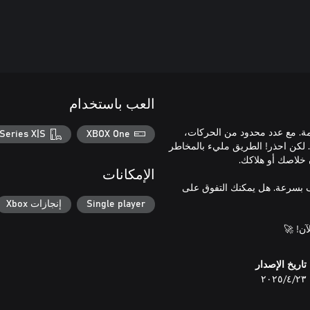
العب باستخدام
مة. مع عدد محدود من الحركات،
Series X|S
XBOX One
 لكن احذر! الطريق مليء بالمخاطر
الإمكانات
رف بسرعة. هل يمكنك التفوق على
Single player
إنجازات Xbox
آن! 🚀
تاريخ الإصدار
٢٣‏/٤‏/٢٠٢٥