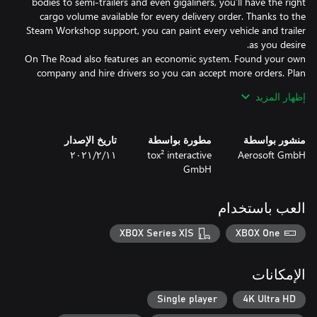
bodies to semi-trailers and even gigaliners, you’ll have the right
cargo volume available for every delivery order. Thanks to the
Steam Workshop support, you can paint every vehicle and trailer
On The Road also features an economic system. Found your own
company and hire drivers so you can accept more orders. Plan
your routes as efficiently as possible, but keep an eye on the
إظهار المزيد
Get on the move – Germany’s roads are waiting for you!
منشور بواسطة
مطورة بواسطة
تاريخ الإصدار
Aerosoft GmbH
tox² interactive
١١‏/٢‏/٢٠٢١
GmbH
العب باستخدام
XBOX Series X|S
XBOX One
الإمكانات
Single player
4K Ultra HD