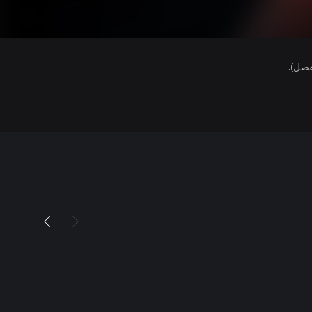
فصل).