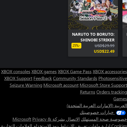
NARUTO TO BORUTO:
SHINOBI STRIKER
Season Pass 2
USD$29.99
-25%
USD$22.49
XBOX consoles
XBOX games
XBOX Game Pass
XBOX accessories
XBOX Support
Feedback
Community Standards
Photosensitive
Seizure Warning
Microsoft account
Microsoft Store Support
Returns
Orders tracking
Games
العربية (الإمارات العربية المتحدة)
خيارات خصوصيتك
خصوصية صحة المستهلك
الاتصال بشركة Microsoft
Privacy &
Cookies
إدارة ملفات تعريف الارتباط
بنود الاستخدام
العلامات التجارية