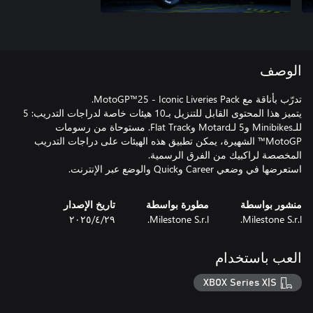
الوصف
يتميز هذا المحتوى القابل للتنزيل بـ10 هيئات خاصة لدراجات التدريب: 5
للـMinibikes و5 لـMotard وFlat Track. مستوحاة من رسومات
MotoGP™ الشهيرة، يمكن تطبيق هذه الهيئات على دراجات التدريب
استعرضها في وضعي Career وQuick والوضع عبر الإنترنت.
منشور بواسطة
مطورة بواسطة
تاريخ الإصدار
Milestone S.r.l.
Milestone S.r.l.
٢٩‏/٤‏/٢٠٢٥
العب باستخدام
XBOX Series X|S