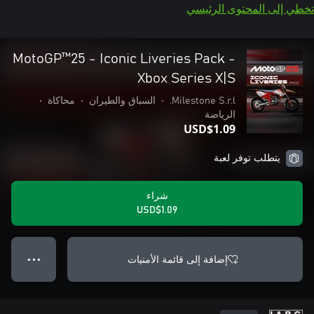
تخطي إلى المحتوى الرئيسي
MotoGP™25 - Iconic Liveries Pack -
Xbox Series X|S
Milestone S.r.l.
•
السباق والطيران
•
محاكاة
•
الرياضة
USD$1.09
يتطلب توفر لعبة
شراء
USD$1.09
إضافة إلى قائمة الأمنيات
● ● ●