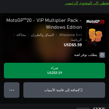
تخطي إلى المحتوى الرئيسي
MotoGP™20 - VIP Multiplier Pack -
Windows Edition
Milestone S.r.l.
•
السباق والطيران
•
محاكاة
•
الرياضة
USD$5.59
يتطلب توفر لعبة
شراء
USD$5.59
إضافة إلى قائمة الأمنيات
● ● ●