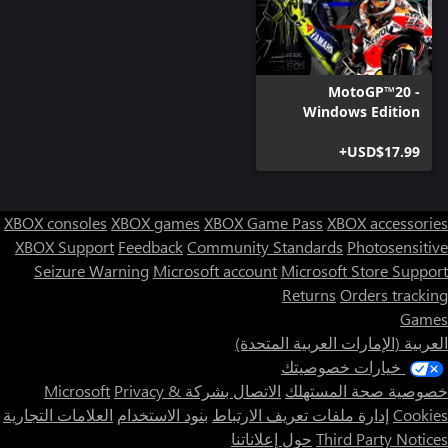
MotoGP™20 -
Windows Edition
USD$17.99+
XBOX consoles
XBOX games
XBOX Game Pass
XBOX accessories
XBOX Support
Feedback
Community Standards
Photosensitive
Seizure Warning
Microsoft account
Microsoft Store Support
Returns
Orders tracking
Games
العربية (الإمارات العربية المتحدة)
خيارات خصوصيتك
خصوصية صحة المستهلك
الاتصال بشركة Microsoft
Privacy &
Cookies
إدارة ملفات تعريف الارتباط
بنود الاستخدام
العلامات التجارية
Third Party Notices
حول إعلاناتنا