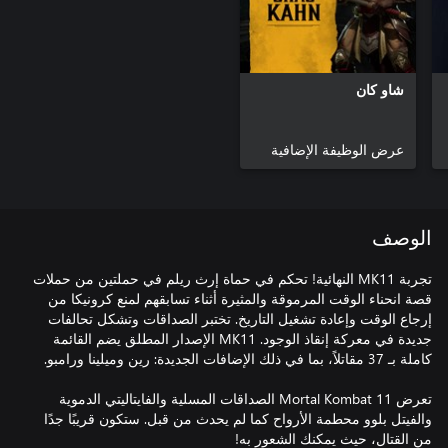
شاو كان
عرض الوظيفة الإضافية
الوصف
تجربة MK11 النهائية! تحكم في حماة إرث ريلم في حملتين من حملات
قصة انحناء الوقت المرموقة والمثيرة أثناء تسابقهم لمنع كرونيكا من
إرجاع الوقت وإعادة تشغيل التاريخ. تختبر الصداقات وتشكل تحالفات
جديدة في معركة إنقاذ الوجود. MK11 الإصدار المطلق يضم القائمة
تعرض Mortal Kombat 11 الصداقات المسلية والفايتاليتي الدموية
والفيتل بلوو محطمة الأرواح كما لم يحدث من قبل. ستكون قريبًا جدًا