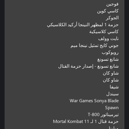
فوجين
كاسي كوين
الجوكر
حزمة 1 لمظهر النينجا أركيد الكلاسيكي
كاسي كلاسيكية
نايت وولف
جوني كايج تمثيل نينجا ميم
روبوكوب
شانغ تسونغ
شانغ تسونغ - إصدار حزمة القتال
شاو كان
شاو كان
شيفا
سيندل
War Games Sonya Blade
Spawn
تيرميناتور T-800
حزمة قتال 1 لـ Mortal Kombat 11
ميلينا