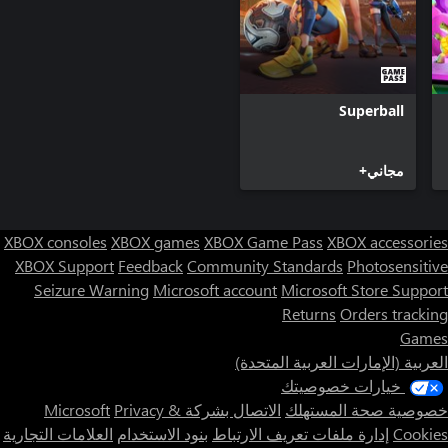
Superball
مجاني+
XBOX consoles
XBOX games
XBOX Game Pass
XBOX accessories
XBOX Support
Feedback
Community Standards
Photosensitive
Seizure Warning
Microsoft account
Microsoft Store Support
Returns
Orders tracking
Games
العربية (الإمارات العربية المتحدة)
خيارات خصوصيتك
خصوصية صحة المستهلك
الاتصال بشركة Microsoft
Privacy &
Cookies
إدارة ملفات تعريف الارتباط
بنود الاستخدام
العلامات التجارية