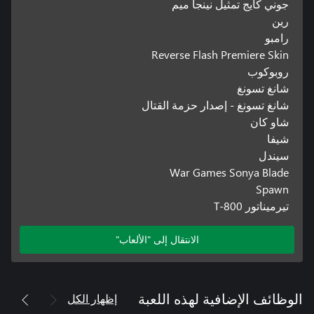
جوني كايج تمثيل نينجا ميم
رين
رامبو
Reverse Flash Premiere Skin
روبوكوب
شانغ تسونغ
شانغ تسونغ - إصدار حزمة القتال
شاو كان
شيفا
سيندل
War Games Sonya Blade
Spawn
تيرميناتور T-800
الانتقال إلى "الألعاب"
إظهار الكل
الوظائف الإضافية لهذه اللعبة