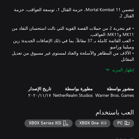
تتضمن Mortal Kombat 11، حزمة القتال 1، توسعة العواقب، حزمة
• قم بتجربة 2 من حملات القصة القوية التي نالت استحسان النقاد من
• العب القائمة كاملة بـ 37 مقاتلاً، بما في ذلك الإضافات الجديدة: رين
• الآلاف من المظاهر والأسلحة والعتاد لمستوى غير مسبوق من تعديل
إظهار المزيد
• جميع الأوضاع، تشمل: أبراج الزمن، السرداب، الشرح، اللعب عبر
• جميع المراحل، فايتاليتي المرحلة، بروتاليتي، فايتاليتي رمزية
منشور بواسطة
مطورة بواسطة
تاريخ الإصدار
Warner Bros. Games
NetherRealm Studios
١٧‏/١١‏/٢٠٢٠
Smart Delivery ممكن في الإصدار المطلق من MK11 ويتضمن
العب باستخدام
XBOX Series X|S
XBOX One
PC