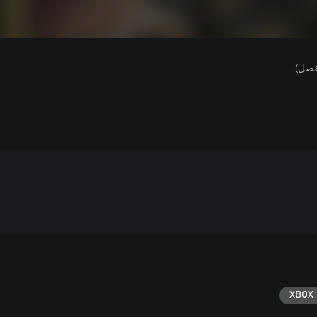
فصل).
XBOX 