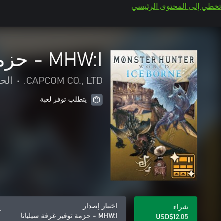
تخطي إلى المحتوى الرئيسي
MHW:I - حزمة توفير غرفة سيليانا
CAPCOM CO., LTD.
•
الح
يتطلب توفر لعبة
اختيار إصدار
شراء
MHW:I - حزمة توفير غرفة سيليانا
USD$12.05