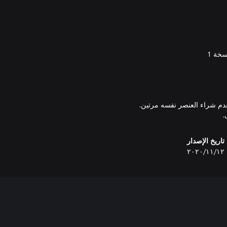
تاريخ الإصدار
١٢‏/١١‏/٢٠٢٠