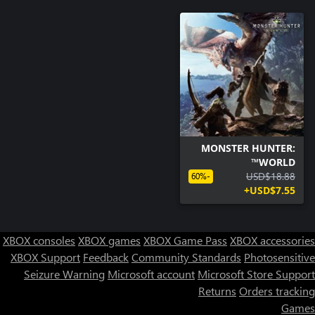
- يمكن شراء العناصر في هذه المجموعة منفردة. يُرجى الحرص على
- يلزم شراء Monster Hunter World: Iceborne لاستعمال هذا
المحتوى.
MONSTER HUNTER:
WORLD™
USD$18.88
-60%
USD$7.55+
XBOX consoles
XBOX games
XBOX Game Pass
XBOX accessories
XBOX Support
Feedback
Community Standards
Photosensitive
Seizure Warning
Microsoft account
Microsoft Store Support
Returns
Orders tracking
Games