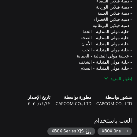
إظهار المزيد
منشور بواسطة
مطورة بواسطة
تاريخ الإصدار
CAPCOM CO., LTD.
CAPCOM CO., LTD.
١٢‏/١١‏/٢٠٢٠
العب باستخدام
XBOX Series X|S
XBOX One