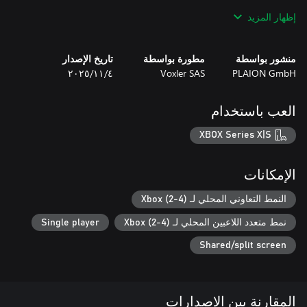
إظهار المزيد
منشور بواسطة
مطورة بواسطة
تاريخ الإصدار
PLAION GmbH
Voxler SAS
٤‏/١١‏/٢٠٢٥
العب باستخدام
XBOX Series X|S
* اشتراك VIP مجاني لمدة شهر متضمن - لفتح أكثر من 180 أغنية
* سواء كنت مغنيًا لأول مرة، أو ملك الكاريوكي؛ يدعوك Let's Sing
الإمكانات
النمط التعاوني المحلي لـ Xbox (2-4)
استعِدَّ لاعتلاء المسرح!
نمط متعدد اللاعبين المحلي لـ Xbox (2-4)
Single player
Shared/split screen
المقارنة بين الإصدارات