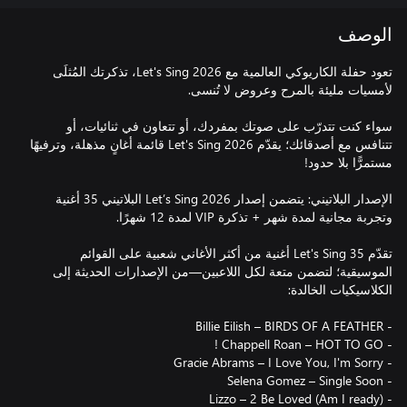
الوصف
تعود حفلة الكاريوكي العالمية مع Let's Sing 2026، تذكرتك المُثلَى
سواء كنت تتدرّب على صوتك بمفردك، أو تتعاون في ثنائيات، أو
تتنافس مع أصدقائك؛ يقدّم Let's Sing 2026 قائمة أغانٍ مذهلة، وترفيهًا
الإصدار البلاتيني: يتضمن إصدار Let’s Sing 2026 البلاتيني 35 أغنية
تقدّم Let's Sing 35 أغنية من أكثر الأغاني شعبية على القوائم
الموسيقية؛ لتضمن متعة لكل اللاعبين—من الإصدارات الحديثة إلى