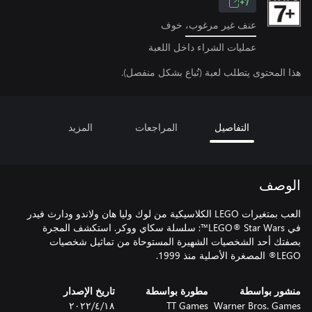
7+
عنف غير مرغوب، خوف
عمليات الشراء داخل اللعبة
هذا المحتوى يتطلب لعبة (تُباع بشكل منفصل).
التفاصيل
المراجعات
المزيد
الوصف
العب بمتغيرات LEGO الكلاسيكية من لوك وليا هان ولاندو ودارث فيدر
في LEGO® Star Wars™: سلسلة سكاي ووكر. استكشف المجرة
بصفتك أحد الشخصيات الشهيرة المستوحاة من تماثيل شخصيات
LEGO® المصغرة الأصلية منذ 1999.
منشور بواسطة
مطورة بواسطة
تاريخ الإصدار
Warner Bros. Games
TT Games
١٨‏/٤‏/٢٠٢٢