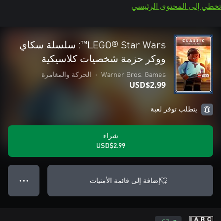
تخطي إلى المحتوى الرئيسي
‏LEGO® Star Wars™: سلسلة سكاي
ووكر حزمة شخصيات كلاسيكية
Warner Bros. Games
•
الحركة والمغامرة
USD$2.99
يتطلب توفر لعبة
شراء
USD$2.99
إضافة إلى قائمة الأمنيات
● ● ●