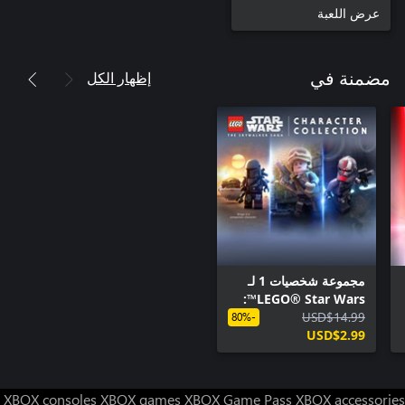
عرض اللعبة
إظهار الكل
مضمنة في
‏مجموعة شخصيات 1 لـ
LEGO® Star Wars™:
USD$14.99
سلسلة سكاي ووكر
-80%
USD$2.99
XBOX consoles
XBOX games
XBOX Game Pass
XBOX accessories