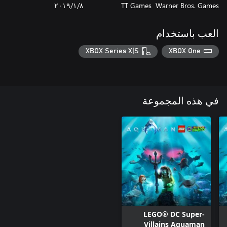
Warner Bros. Games
TT Games
٨‏/١‏/٢٠١٩
العب باستخدام
XBOX Series X|S
XBOX One
في هذه المجموعة
LEGO® DC Super-
Villains Aquaman