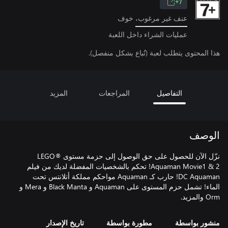
7+
عنف غير مرغوب، خوف
عمليات الشراء داخل اللعبة
هذا المحتوى يتطلب لعبة (تُباع بشكل منفصل).
التفاصيل
المراجعات
المزيد
الوصف
نزّل الآن للحصول على حق الوصول إلى حزمة مستوى LEGO®
Aquaman Movie1 & 2! تحكم بالشخصيات المفضلة لديك من فيلم
DC Aquaman! حارب كـ Aquaman مواحكم مملكة أتلانتس تحت
الماء! تشمل حزم المستوى على Aquaman و Black Manta و Mera و
Orm والمزيد.
منشور بواسطة
مطورة بواسطة
تاريخ الإصدار