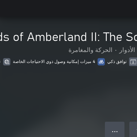
s of Amberland II: The S
لأدوار
•
الحركة والمغامرة
توافق ذكي
4 ميزات إمكانية وصول ذوي الاحتياجات الخاصة
5 من 
● ● ●