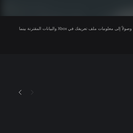
يتلقى ناشرو الألعاب التي تقوم بتشغيلها وصولاً إلى معلومات ملف تعريفك في Xbox والبيانات المقترنة بينما