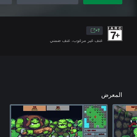
7+
عنف غير مرغوب، عنف ضمني
المعرض