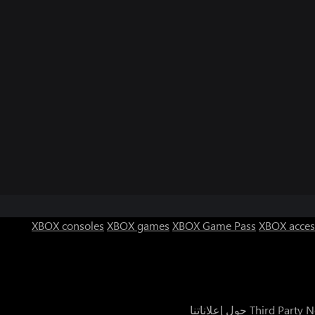
XBOX consoles
XBOX games
XBOX Game Pass
XBOX acces
Third Party N
حول إعلاناتنا