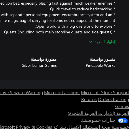
t with separate personal equipment encumbrance system and an
 between all games of the series, but no knowledge of prior games
إظهار المزيد
منشور بواسطة
مطورة بواسطة
s can be played in any order you wish. They share the same world
Silver Lemur Games
Pineapple Works
 each has a separate and self-contained story. There might be some
 previous titles of the series, but more like a flavor, so it does not
hinder the ability to play those in any order.
itive Seizure Warning
Microsoft account
Microsoft Store Support
Returns
Orders tracking
Games
العربية (الإمارات العربية المتحدة)
خيارات خصوصيتك
خصوصية صحة المستهلك
الاتصال بشركة Microsoft
Privacy & Cookies