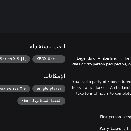
العب باستخدام
Legends of Amberland II: The 
Series X|S
XBOX One
classic first-person perspective
الإمكانات
You lead a party of 7 adventurer
the evil which lurks in Amberland. I
box Series X|S
Single player
take tons of hours to complete o
الحفظ السحابي لـ Xbox