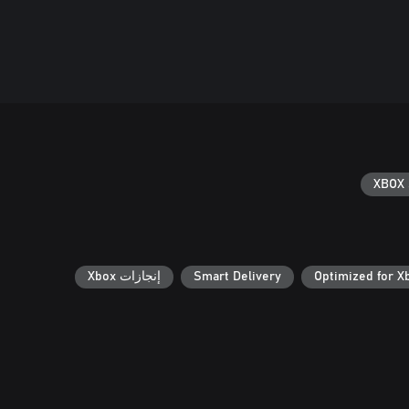
XBOX 
Optimized for X
Smart Delivery
إنجازات Xbox