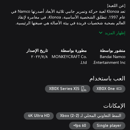
تعد Klonoa لعبة حركة وتمرير جانبي ثلاثية الأبعاد أصدرتها Namco في
عام 1997. تنطلق الشخصية الأساسية، Klonoa، في مغامرة لإنقاذ
إظهار المزيد
احتفالاً بالذكرى السنوية الخامسة والعشرين لأول لعبة في السلسلة،
سيتم إصدار طبعة جديدة من Klonoa: Door to Phantomile وKlonoa
منشور بواسطة
مطورة بواسطة
تاريخ الإصدار
Bandai Namco
MONKEYCRAFT Co.
٨‏/٧‏/٢٠٢٢
لقد تحسنت الرسومات، ولكن الشخصيات وأسلوب اللعب ظلا كما هما.
Ltd.
Entertainment Inc.
سيتوفر إعداد صعوبة لتسهيل اللعب على الوافدين الجدد. عش أجواء
الحنين في Klonoa بكل سهولة.
العب باستخدام
XBOX Series X|S
XBOX One
الإمكانات
النمط التعاوني المحلي لـ Xbox (2-2)
4K Ultra HD
60 fps+
Single player