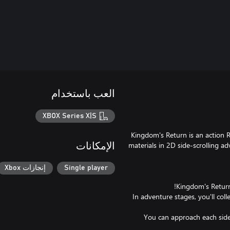
العب باستخدام
XBOX Series X|S
Kingdom's Return is an action R
materials in 2D side-scrolling a
الإمكانات
Single player
إنجازات Xbox
In adventure stages, you'll colle
You can approach each side i