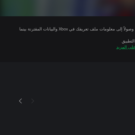
يتلقى ناشرو الألعاب التي تقوم بتشغيلها وصولاً إلى معلومات ملف تعريفك في Xbox والبيانات المقترنة بينما
التطبيق
لى المزيد