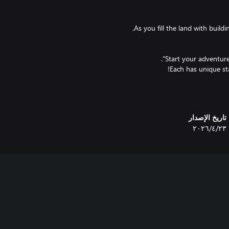
You can change characters w
تاريخ الإصدار
٢٣‏/٤‏/٢٠٢٦