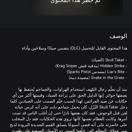
تم حظر هذا المحتوى
الوصف
منذ أن تعلّم رجال الكهف استخدام الهراوات، والجماجم يُحتفظ بها
بصفتها جوائز. إنها الدليل الحق على براعة الصياد، وقيمتها أكبر من أي
حكايات عن صيد الفرائس. لهذا السبب خيَّم الصمت على الصيادين كلما
دخل Skull Taker النُزُل. كان يحمل جماجم دلت على أنه كرس حياته
لفن قتل الوحوش، فقد كان بعضها نادرًا حتى إن أغلب الناس قد نست
أمرها. وكانت العظام نفسها كأنها تروي هذه الحكايات. فقد دل المخلب
على خاصرته على أنه قضى أسبوعًا يتسلق القمم الشديدة البرودة لذبح
نسر عملاق. المعالم التي خلّفها السنور ذو الأسنان السيفية على ظهره