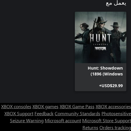
يعمل مع
Hunt: Showdown
1896 (Windows)
USD$29.99+
XBOX consoles
XBOX games
XBOX Game Pass
XBOX accessories
XBOX Support
Feedback
Community Standards
Photosensitive
Seizure Warning
Microsoft account
Microsoft Store Support
Returns
Orders tracking