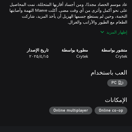
عاد موسم الحصاد مجددًا، ومن أجساد أقاربها المتحللة، نمت المحاصيل
على نحو أكمل وأثرى من أي وقت مضى. أكلت Maeve النهمة وأصابتها
التخمة، وحين لم يستطع جسمها الهزيل أن يأخذ المزيد، شاركت
إظهار المزيد
أصبحت Maeve منعزلة، وستمر سنوات عديدة قبل أن تقابل شخصًا
آخر. وعندما تقابل أحدهم، لم يعودوا بشرًا. بعد أن اشمأزت من طمع
المتعفنين الذين يرفضون رد ما لم يكن ملكهم سابقًا، حولت أدواتها إلى
منشور بواسطة
مطورة بواسطة
تاريخ الإصدار
أسلحة وخلفت بيتها وراءها. بتتبع راحة الموت للوصول إلى Bayou،
Crytek
Crytek
١٥‏/٤‏/٢٠٢٥
أعدت نفسها لنوع مختلف من الحصاد."
العب باستخدام
PC
الإمكانات
Online multiplayer
Online co-op