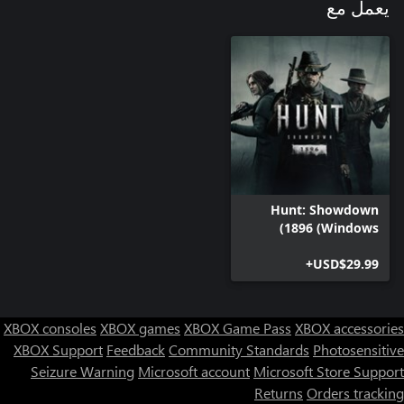
يعمل مع
Hunt: Showdown
1896 (Windows)
USD$29.99+
XBOX consoles
XBOX games
XBOX Game Pass
XBOX accessories
XBOX Support
Feedback
Community Standards
Photosensitive
Seizure Warning
Microsoft account
Microsoft Store Support
Returns
Orders tracking