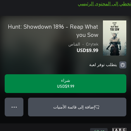
تخطي إلى المحتوى الرئيسي
Hunt: Showdown 1896 - Reap What
you Sow
Crytek
•
القناص
USD$9.99
يتطلب توفر لعبة
شراء
USD$9.99
إضافة إلى قائمة الأمنيات
● ● ●