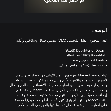
تم حظر هذا المحتوى
الوصف
"ولدت Maeve Flynn مع ظهور الثمار الأولى من حصاد وفير سمح
لأسرتها بالاستمتاع والابتهاج لأيام وليال مديدة. لكن تعاقبت السنوات،
وأصاب أرضهم الوهن الذي أصابهم هم أيضًا. الأشقاء وأبناء العم والخال
والعمات والخالات والأعمام والأخوال: ساعدت Maeve والدتها على
إرجاعهم جميعًا إلى الأرض، بدفنهم مع ممتلكاتهم المفضلة. وعندما
دفنت Maeve والدتها، لم يتبق كنوز لتُحصد لذا وضعت بذورًا مجففة