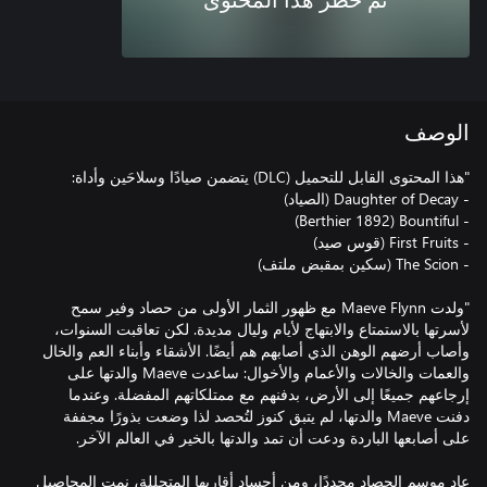
تم حظر هذا المحتوى
الوصف
"ولدت Maeve Flynn مع ظهور الثمار الأولى من حصاد وفير سمح
لأسرتها بالاستمتاع والابتهاج لأيام وليال مديدة. لكن تعاقبت السنوات،
وأصاب أرضهم الوهن الذي أصابهم هم أيضًا. الأشقاء وأبناء العم والخال
والعمات والخالات والأعمام والأخوال: ساعدت Maeve والدتها على
إرجاعهم جميعًا إلى الأرض، بدفنهم مع ممتلكاتهم المفضلة. وعندما
دفنت Maeve والدتها، لم يتبق كنوز لتُحصد لذا وضعت بذورًا مجففة
عاد موسم الحصاد مجددًا، ومن أجساد أقاربها المتحللة، نمت المحاصيل