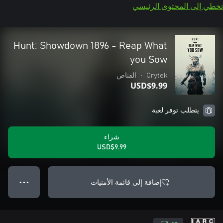
تخطي إلى المحتوى الرئيسي
Hunt: Showdown 1896 - Reap What
you Sow
Crytek
•
القناص
USD$9.99
يتطلب توفر لعبة
شراء
USD$9.99
إضافة إلى قائمة الأمنيات
● ● ●