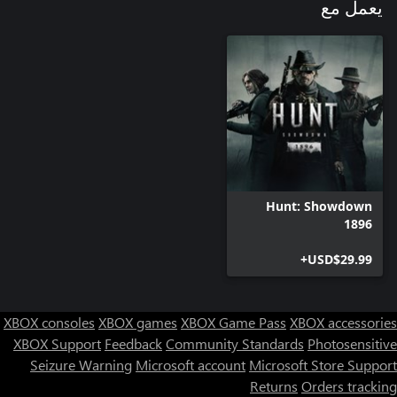
يعمل مع
Hunt: Showdown
1896
USD$29.99+
XBOX consoles
XBOX games
XBOX Game Pass
XBOX accessories
XBOX Support
Feedback
Community Standards
Photosensitive
Seizure Warning
Microsoft account
Microsoft Store Support
Returns
Orders tracking