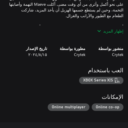
على نحو أكمل وأثرى من أي وقت مضى. أكلت Maeve النهمة وأصابتها
التخمة، وحين لم يستطع جسمها الهزيل أن يأخذ المزيد، شاركت
أصبحت Maeve منعزلة، وستمر سنوات عديدة قبل أن تقابل شخصًا
إظهار المزيد
آخر. وعندما تقابل أحدهم، لم يعودوا بشرًا. بعد أن اشمأزت من طمع
المتعفنين الذين يرفضون رد ما لم يكن ملكهم سابقًا، حولت أدواتها إلى
أسلحة وخلفت بيتها وراءها. بتتبع راحة الموت للوصول إلى Bayou،
منشور بواسطة
مطورة بواسطة
تاريخ الإصدار
أعدت نفسها لنوع مختلف من الحصاد."
Crytek
Crytek
١٥‏/٨‏/٢٠٢٤
العب باستخدام
XBOX Series X|S
الإمكانات
Online multiplayer
Online co-op