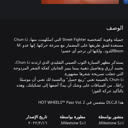
الوصف
جميلة وقوية كشخصية Street Fighter التي استُلهمت منها، Chun-Li
مستعدة لشق طريقها على المضمار مع سرعة حركتها. إنها عدو M.
يستذكر مظهر السيارة الثوب الصيني التقليدي الذي ارتدته Chun-Li،
بجسد أزرق وتفاصيل ذهبية بينما يميز الجانبان كعكة الشعر المزدوجة
Chun-Li بالصينية تعني "ربيع جميل" وبالنسبة لك تعني أن موسمًا
رائعًا... من السباقات على وشك أن يبدأ! أضفها إلى تشكيلتك، وهذه
هذا الـDLC متضمن في HOT WHEELS™ Pass Vol. 2
منشور بواسطة
مطورة بواسطة
تاريخ الإصدار
Milestone S.r.l.
Milestone S.r.l.
١٦‏/٢‏/٢٠٢٢