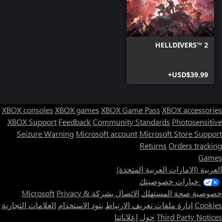
HELLDIVERS™ 2
USD$39.99+
XBOX consoles
XBOX games
XBOX Game Pass
XBOX accessories
XBOX Support
Feedback
Community Standards
Photosensitive
Seizure Warning
Microsoft account
Microsoft Store Support
Returns
Orders tracking
Games
العربية (الإمارات العربية المتحدة)
خيارات خصوصيتك
خصوصية صحة المستهلك
الاتصال بشركة Microsoft
Privacy &
Cookies
إدارة ملفات تعريف الارتباط
بنود الاستخدام
العلامات التجارية
Third Party Notices
حول إعلاناتنا