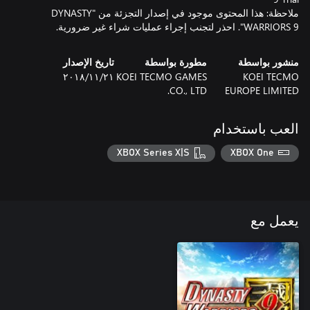
ملاحظة: هذا المحتوى موجود في إصدار التجزئة من "DYNASTY
WARRIORS 9". احذر لتجنب إجراء عمليات شراء غير ضرورية.
منشور بواسطة
مطورة بواسطة
تاريخ الإصدار
KOEI TECMO
KOEI TECMO GAMES
٢١‏/١١‏/٢٠١٨
CO., LTD.
EUROPE LIMITED
العب باستخدام
XBOX Series X|S
XBOX One
يعمل مع