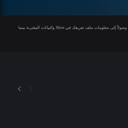
يتلقى ناشرو الألعاب التي تقوم بتشغيلها وصولاً إلى معلومات ملف تعريفك في Xbox والبيانات المقترنة بينما