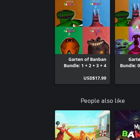
Garten of Banban
Gart
Bundle: 1 + 2 + 3 + 4
Bundle: 0
USD$17.99
People also like