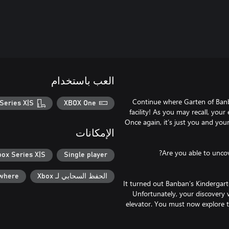
العب باستخدام
Continue where Garten of Banb
Series X|S
XBOX One
facility! As you may recall, you
Once again, it’s just you and you
الإمكانات
box Series X|S
Single player
الحفظ السحابي لـ Xbox
ywhere
It turned out Banban’s Kindergar
Unfortunately, your discovery w
elevator. You must now explore th