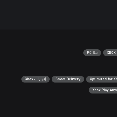
PC
XBOX 
Optimized for X
Smart Delivery
إنجازات Xbox
Xbox Play An