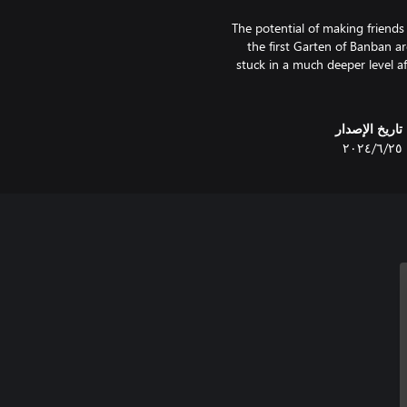
The potential of making friends
the first Garten of Banban a
stuck in a much deeper level a
تاريخ الإصدار
٢٥‏/٦‏/٢٠٢٤