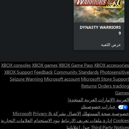
DYNASTY WARRIORS
9
عرض اللعبة
XBOX consoles
XBOX games
XBOX Game Pass
XBOX accessories
XBOX Support
Feedback
Community Standards
Photosensitive
Seizure Warning
Microsoft account
Microsoft Store Support
Returns
Orders tracking
Games
العربية (الإمارات العربية المتحدة)
خيارات خصوصيتك
خصوصية صحة المستهلك
الاتصال بشركة Microsoft
Privacy &
Cookies
إدارة ملفات تعريف الارتباط
بنود الاستخدام
العلامات التجارية
Third Party Notices
حول إعلاناتنا