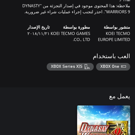
ملاحظة: هذا المحتوى موجود في إصدار التجزئة من "DYNASTY
WARRIORS 9". احذر لتجنب إجراء عمليات شراء غير ضرورية.
منشور بواسطة
مطورة بواسطة
تاريخ الإصدار
KOEI TECMO
KOEI TECMO GAMES
٢١‏/١١‏/٢٠١٨
CO., LTD.
EUROPE LIMITED
العب باستخدام
XBOX Series X|S
XBOX One
يعمل مع