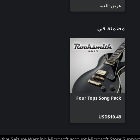
عرض اللعبة
مضمنة في
Four Tops Song Pack
USD$10.49
itive Seizure Warning
Microsoft account
Microsoft Store Support