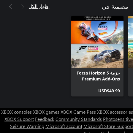
إظهار الكل
مضمنة في
حزمة Forza Horizon 5
Premium Add-Ons
USD$49.99
XBOX consoles
XBOX games
XBOX Game Pass
XBOX accessories
XBOX Support
Feedback
Community Standards
Photosensitive
Seizure Warning
Microsoft account
Microsoft Store Support