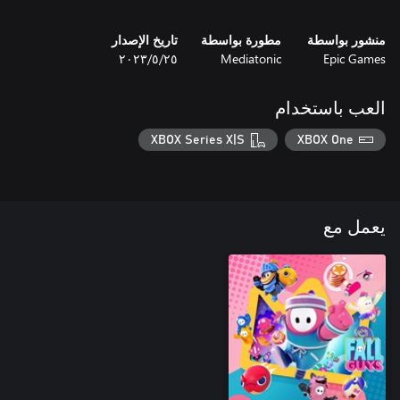
منشور بواسطة
مطورة بواسطة
تاريخ الإصدار
Epic Games
Mediatonic
٢٥‏/٥‏/٢٠٢٣
العب باستخدام
XBOX Series X|S
XBOX One
يعمل مع