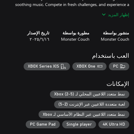
soothing music. Compete in fresh challenges, and experience a
serene journey with Asia's avian marvels!
إظهار المزيد
منشور بواسطة
مطورة بواسطة
تاريخ الإصدار
Monster Couch
Monster Couch
١٦‏/٦‏/٢٠٢٥
العب باستخدام
XBOX Series X|S
XBOX One
PC
الإمكانات
نمط متعدد اللاعبين المحلي لـ Xbox (2-5)
لعبة متعددة اللاعبين عبر الإنترنت (2-5)
نمط متعدد اللاعبين عبر النظام الأساسي لـ Xbox
PC Game Pad
Single player
4K Ultra HD