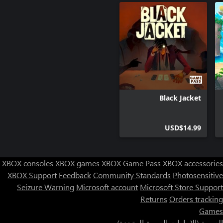
Black Jacket
USD$14.99
XBOX consoles
XBOX games
XBOX Game Pass
XBOX accessories
XBOX Support
Feedback
Community Standards
Photosensitive
Seizure Warning
Microsoft account
Microsoft Store Support
Returns
Orders tracking
Games
العربية (الإمارات العربية المتحدة)