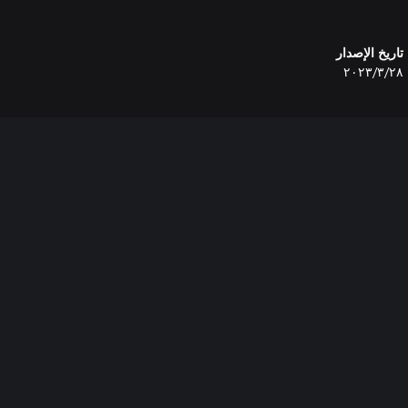
تاريخ الإصدار
٢٨‏/٣‏/٢٠٢٣