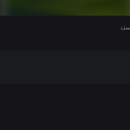
فصل).