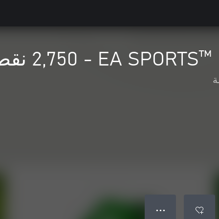
 2,750 نقطة من نقاط PGA TOUR
ة
● ● ●