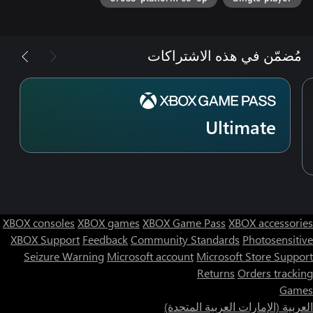
تحكم في عمق تغطية التمرير باستخدام مناطق مخصصة جديدة، وقم
بإتقان استراتيجية التمرير الاندفاعي مع وجود خيارات جديدة للمناورات
مُضمّن في هذه الاشتراكات
تشتمل هذه اللعبة على عمليات شراء اختيارية داخل اللعبة للعملة
الافتراضية التي يمكن استخدامها للحصول على العناصر الافتراضية
داخل اللعبة بما في ذلك اختيار عشوائي للعناصر الافتراضية داخل
Ultimate
تطبق الشروط والقيود. راجع ea.com/legal لمزيد من التفاصيل.
XBOX consoles
XBOX games
XBOX Game Pass
XBOX accessories
XBOX Support
Feedback
Community Standards
Photosensitive
Seizure Warning
Microsoft account
Microsoft Store Support
Returns
Orders tracking
Games
العربية (الإمارات العربية المتحدة)