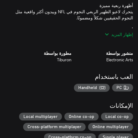
يتحرك لاعبو الظهير الربعي النجوم في NFL ويبدون أكثر واقعية مثل
إظهار المزيد
منشور بواسطة
مطورة بواسطة
استجابات وتكتيكات لعب تكيفية مبنية على توجهات التدريب الواقعية
Tiburon
Electronic Arts
العب باستخدام
تحديثات على تشكيلات الفرق حسب المراكز، وأدوار تمركزية جديدة
للاعبين، ونظام "Wear & Tear" لإضفاء طابع استراتيجي وتجريبي على
Handheld
PC
الإمكانات
وفقاً لشدة ظروف الطقس، فإنه يمكن أن يغيّر مجريات اللعب بالكامل
ويعطل خطتك الأصلية للمباراة. تكيف مع التحديات الجديدة مثل الرؤية
Local multiplayer
Online co-op
Local co-op
المحدودة داخل الملعب في الثلج والضباب الكثيفين، أو الظروف
Cross-platform multiplayer
Online multiplayer
الرطبة التي ستؤثر مباشرة على حركة اللاعبين، والقدرة على التحمل،
Cross-platform co-op
Single player