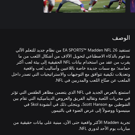
الوصف
تستفيد EA SPORTS™ Madden NFL 26 من نظام جديد للتعلم الآلي
مدعوم بالذكاء الاصطناعي لتحويل الآلاف من أشكال اللعب من ما
يقرب من عقد من استخدام بيانات NFL الحقيقية إلى بيئة لعب أكثر
حماسة؛ مع سمات جديدة خاصة باللاعبين وأساليب لعب واقعية
وتعديلات تكيفية تتوافق مع التوجيهات والاستراتيجيات التي تصدر داخل
استمتع بالعرض الجديد في NFL الذي يتضمن مظاهر الطقس التي تؤثر
في مجريات اللعبة وتقاليد الفريق والعروض الديناميكية التي تقام بين
الشوطين مع Scott Hanson، ويتجلى ذلك في أنشودة Skol في
تجربة Madden الأكثر واقعية حتى الآن، مبنية على بيانات حقيقية من