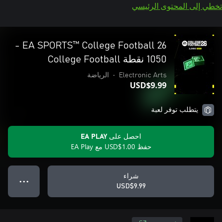
تخطي إلى المحتوى الرئيسي
EA SPORTS™ College Football 26 ‏-
1050 نقطة College Football
Electronic Arts
•
الرياضة
USD$9.99
يتطلب توفر لعبة
احصل على EA PLAY
حفظ USD$1.00 مع EA Play
شراء
● ● ●
USD$9.99