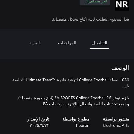
غير مصنف
هذا المحتوى يتطلب لعبة (تُباع بشكل منفصل).
التفاصيل
المراجعات
المزيد
الوصف
1050 نقطة College Football لترقية قائمة Ultimate Team™‎ الخاصة
يلزم توفر EA SPORTS College Football 26 (تُباع بصورة منفصلة)
وجميع تحديثات اللعبة واتصال بالإنترنت وحساب EA.
منشور بواسطة
مطورة بواسطة
تاريخ الإصدار
Electronic Arts
Tiburon
٢٣‏/٦‏/٢٠٢٥