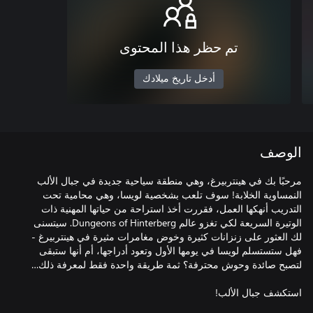
تم حظر هذا المحتوى
أدخل تاريخ ميلادك
الوصف
مرحبًا بك في هينتربيرغ، وهي منطقة سياحية جديدة في جبال الألب
النمساوية الخلابة! سوف تلعب بشخصية لويسا، وهي محامية تحت
التدريب أنهكها العمل، فقررت أخذ استراحة من حياتها المهنية ذات
الوتيرة السريعة لكي تغزو عالم Dungeons of Hinterberg. سيتسنى
لك العثور على زنزانات كثيرة وخوض مغامرات مثيرة في هينتربيرغ -
فهل ستستسلم لويسا في يومها الأول وتعود أدراجها، أم أنها ستبقى