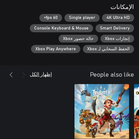
العلاقات الجيدة لا تجعل إقامتك مميزة فحسب - بل هي المفتاح لتصبح
الإمكانات
صائد وحوش أفضل!
60 fps+
Single player
4K Ultra HD
Console Keyboard & Mouse
Smart Delivery
إنجازات Xbox
حالة حضور Xbox
الحفظ السحابي لـ Xbox
Xbox Play Anywhere
إظهار الكل
People also like