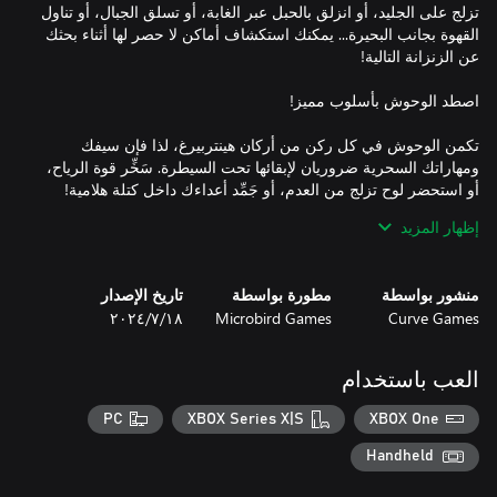
تزلج على الجليد، أو انزلق بالحبل عبر الغابة، أو تسلق الجبال، أو تناول
القهوة بجانب البحيرة... يمكنك استكشاف أماكن لا حصر لها أثناء بحثك
تكمن الوحوش في كل ركن من أركان هينتربيرغ، لذا فإن سيفك
ومهاراتك السحرية ضروريان لإبقائها تحت السيطرة. سَخِّر قوة الرياح،
إظهار المزيد
إن مواجهة تحديات الزنزانات تتطلب ما هو أكثر من مجرد معدات
منشور بواسطة
مطورة بواسطة
تاريخ الإصدار
رياضية متطورة وسيف قوي: تزخر زنزانات هينتربيرغ بالألغاز التي
Curve Games
Microbird Games
١٨‏/٧‏/٢٠٢٤
ستفاجئك وتتحداك. استخدم عقلك ومهاراتك السحرية وكل الحيل
العب باستخدام
PC
XBOX Series X|S
XBOX One
اقضِ لياليك في تكوين صداقات مع السكان المحليين والمغامرين
الآخرين! سيساعدك بعضهم على أن تصبح أقوى أو يعلمونك حيلًا جديدة،
Handheld
والبعض الآخر موجود هنا فقط من أجل الإثارة والتقاط الصور… لكن