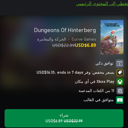
تخطي إلى المحتوى الرئيسي
Dungeons Of Hinterberg
Curve Games
•
الحركة والمغامرة
USD$22.99
USD$6.89
توافق ذكي
بسعر مخفض: وفر USD$16.10، ends in 7 days
Xbox Play في أي مكان
11 من اللغات المدعمة
متوافق في الغالب
شراء
USD$6.89
USD$22.99