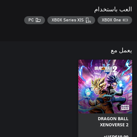
العب باستخدام
PC
XBOX Series X|S
XBOX One
يعمل مع
DRAGON BALL
XENOVERSE 2
USD$19.99+