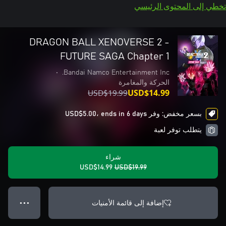
تخطي إلى المحتوى الرئيسي
DRAGON BALL XENOVERSE 2 -
FUTURE SAGA Chapter 1
•
Bandai Namco Entertainment Inc.
الحركة والمغامرة
USD$19.99
USD$14.99
بسعر مخفض: وفر USD$5.00، ends in 6 days
يتطلب توفر لعبة
شراء
USD$14.99
USD$19.99
إضافة إلى قائمة الأمنيات
● ● ●