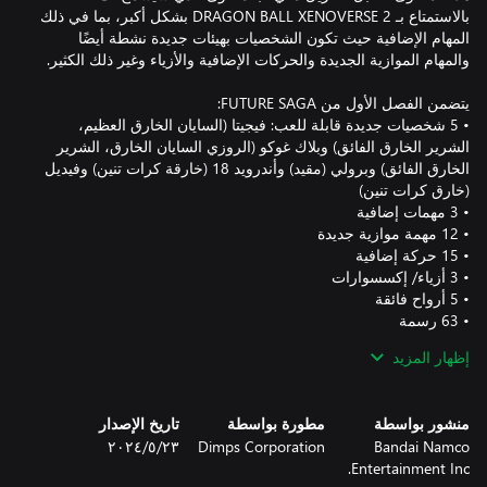
بالاستمتاع بـ DRAGON BALL XENOVERSE 2 بشكل أكبر، بما في ذلك
المهام الإضافية حيث تكون الشخصيات بهيئات جديدة نشطة أيضًا
• ‏5 شخصيات جديدة قابلة للعب: فيجيتا (السايان الخارق العظيم،
الشرير الخارق الفائق) وبلاك غوكو (الروزي السايان الخارق، الشرير
الخارق الفائق) وبرولي (مقيد) وأندرويد 18 (خارقة كرات تنين) وفيديل
إظهار المزيد
*يمكن الحصول على بعض من المحتوى أعلاه عن طريق استيفاء
شروط معينة في اللعبة.
منشور بواسطة
مطورة بواسطة
تاريخ الإصدار
Bandai Namco
Dimps Corporation
٢٣‏/٥‏/٢٠٢٤
Entertainment Inc.