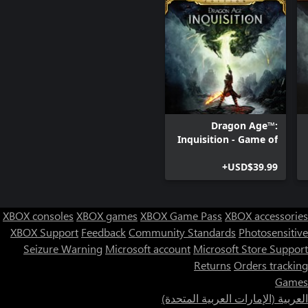
Dragon Age™:
Inquisition - Game of
the Year Edition
USD$39.99+
XBOX consoles
XBOX games
XBOX Game Pass
XBOX accessories
XBOX Support
Feedback
Community Standards
Photosensitive
Seizure Warning
Microsoft account
Microsoft Store Support
Returns
Orders tracking
Games
العربية (الإمارات العربية المتحدة)