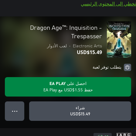
تخطي إلى المحتوى الرئيسي
Dragon Age™: Inquisition -
Trespasser
Electronic Arts
•
لعب الأدوار
USD$15.49
يتطلب توفر لعبة
احصل على EA PLAY
حفظ USD$1.55 مع EA Play
شراء
● ● ●
USD$15.49