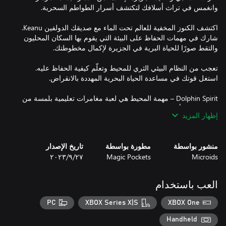
اكتشف الكنوز المخفية للعالم تحت الماء مع صديقك الدولفين Keanu.
شارك في مهمات الحفاظ على البيئة التي يقوم بها السكان المحليون
تعجب من النظام البيئي الثري للمحيط وتعلّم كيفية الحفاظ عليه.
Dolphin Spirit – مهمة المحيط هي لعبة مغامرات تعليمية بلمسة من
الخيال، تدور أحداث اللعبة في جزيرة Maupiroa الاستوائية الجميلة.
إظهار المزيد
منشور بواسطة
مطورة بواسطة
تاريخ الإصدار
Microids
Magic Pockets
٢٧‏/٩‏/٢٠٢٣
العب باستخدام
PC
XBOX Series X|S
XBOX One
Handheld