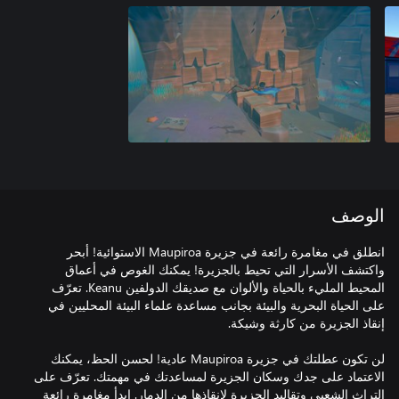
الوصف
انطلق في مغامرة رائعة في جزيرة Maupiroa الاستوائية! أبحر
واكتشف الأسرار التي تحيط بالجزيرة! يمكنك الغوص في أعماق
المحيط المليء بالحياة والألوان مع صديقك الدولفين Keanu. تعرّف
على الحياة البحرية والبيئة بجانب مساعدة علماء البيئة المحليين في
لن تكون عطلتك في جزيرة Maupiroa عادية! لحسن الحظ، يمكنك
الاعتماد على جدك وسكان الجزيرة لمساعدتك في مهمتك. تعرّف على
التراث الشعبي وتقاليد الجزيرة لإنقاذها من الدمار. ابدأ مغامرة رائعة