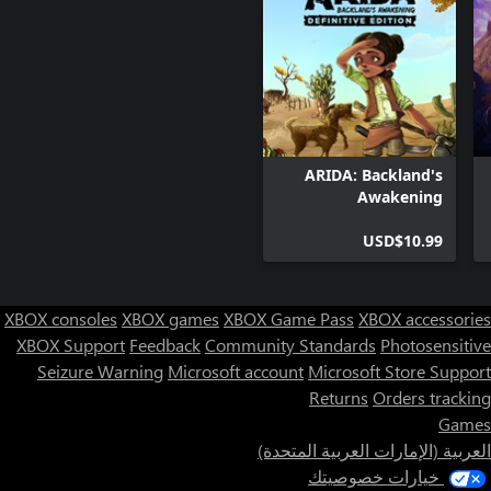
ARIDA: Backland's
Awakening
USD$10.99
XBOX consoles
XBOX games
XBOX Game Pass
XBOX accessories
XBOX Support
Feedback
Community Standards
Photosensitive
Seizure Warning
Microsoft account
Microsoft Store Support
Returns
Orders tracking
Games
العربية (الإمارات العربية المتحدة)
خيارات خصوصيتك