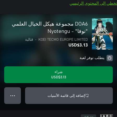
تخطي إلى المحتوى الرئيسي
DOA6 مجموعة هيكل الخيال العلمي
"نوفا" - Nyotengu
KOEI TECMO EUROPE LIMITED
•
قتالية
USD$3.13
يتطلب توفر لعبة
شراء
USD$3.13
إضافة إلى قائمة الأمنيات
● ● ●