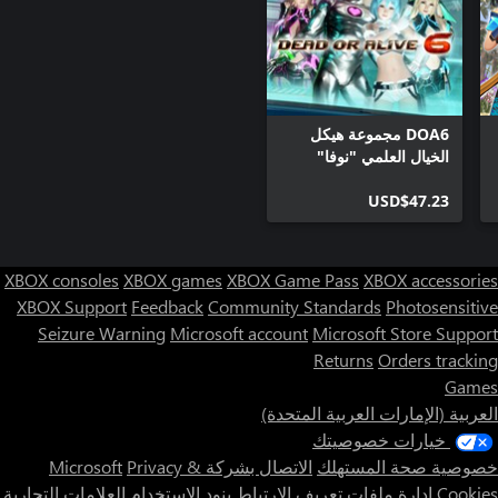
DOA6 مجموعة هيكل
الخيال العلمي "نوفا"
USD$47.23
XBOX consoles
XBOX games
XBOX Game Pass
XBOX accessories
XBOX Support
Feedback
Community Standards
Photosensitive
Seizure Warning
Microsoft account
Microsoft Store Support
Returns
Orders tracking
Games
العربية (الإمارات العربية المتحدة)
خيارات خصوصيتك
خصوصية صحة المستهلك
الاتصال بشركة Microsoft
Privacy &
Cookies
إدارة ملفات تعريف الارتباط
بنود الاستخدام
العلامات التجارية