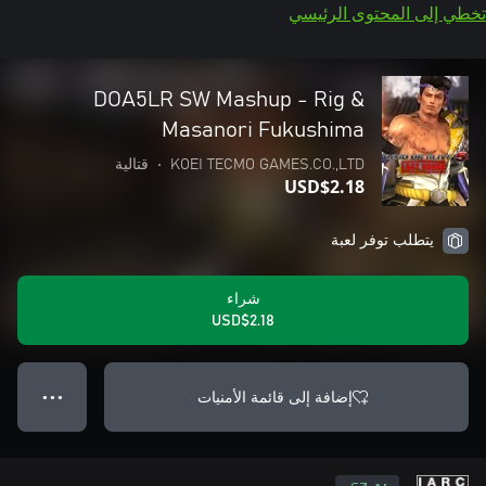
تخطي إلى المحتوى الرئيسي
DOA5LR SW Mashup - Rig &
Masanori Fukushima
KOEI TECMO GAMES.CO.,LTD
•
قتالية
USD$2.18
يتطلب توفر لعبة
شراء
USD$2.18
إضافة إلى قائمة الأمنيات
● ● ●