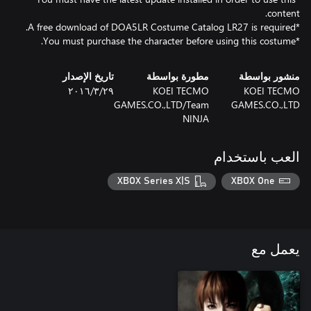
*You must purchase the character before using this costume.
منشور بواسطة
مطورة بواسطة
تاريخ الإصدار
KOEI TECMO
KOEI TECMO
٢٩‏/٣‏/٢٠١٦
GAMES.CO.,LTD/Team
GAMES.CO.,LTD
NINJA
العب باستخدام
XBOX Series X|S
XBOX One
يعمل مع