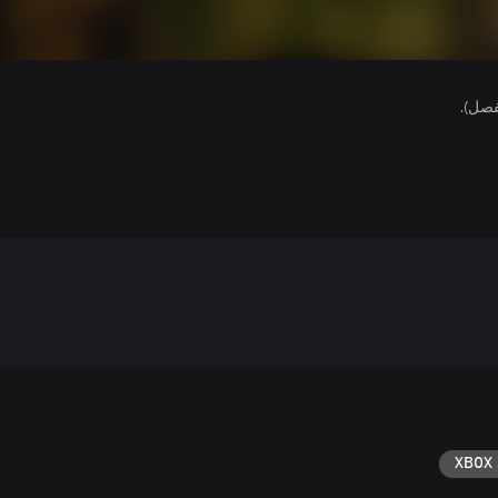
فصل).
XBOX 