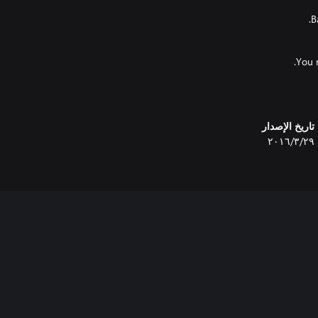
تاريخ الإصدار
٢٩‏/٣‏/٢٠١٦