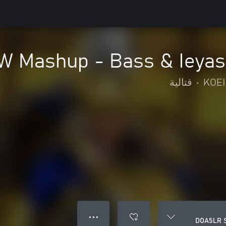
 Mashup - Bass & Ieya
KOEI
•
قتالية
● ● ●
DOA5LR S