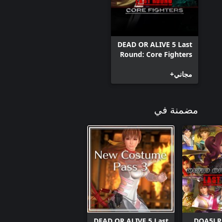
DEAD OR ALIVE 5 Last
Round: Core Fighters
مجاني+
مضمنة في
DEAD OR ALIVE 5 Last
DOA5LR