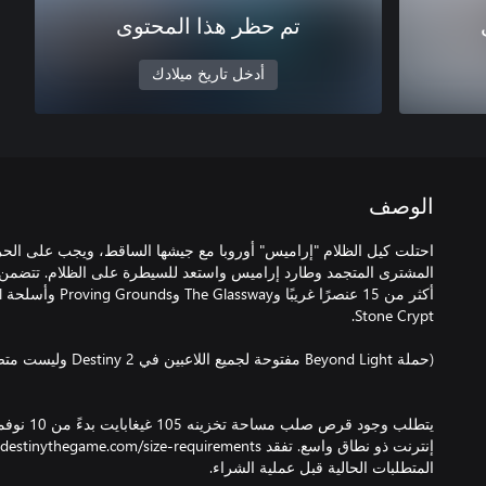
تم حظر هذا المحتوى
أدخل تاريخ ميلادك
الوصف
احتلت كيل الظلام "إراميس" أوروبا مع جيشها الساقط، ويجب على الحر