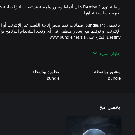
ربما تحتوي Destiny 2 على أنماط وصور وامضة قد تسبب آثار
لا تعطي Bungie, Inc. ضمانات فيما يخص إتاحة اللعب عبر الإنت
الإنترنت أو توقفها مع إشعار منطقي في أي وقت. استخدام البرنامج يؤك
إظهار المزيد
Bungie, Inc التجارية. نشر وتوزيع Bungie, Inc.
منشور بواسطة
مطورة بواسطة
Bungie
Bungie
يعمل مع