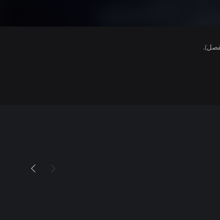
فصل).