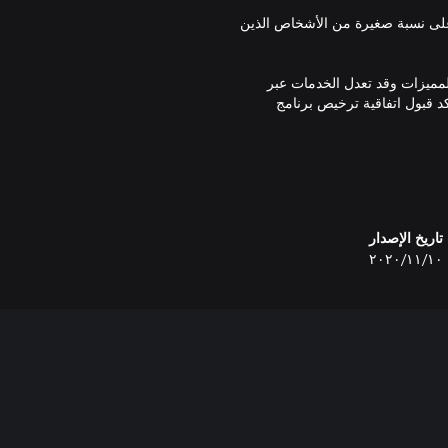
ًا سلبية على نسبة صغيرة من الأشخاص الذين
رنت أو المميزات وقد تعدل الخدمات عبر
د قبول اتفاقية ترخيص برنامج
© 2024 Bungie, Inc. جميع الحقوق محفوظة. Destiny وشعار Destiny وBungie وشعار Bungie من علامات
تاريخ الإصدار
١٠‏/١١‏/٢٠٢٠