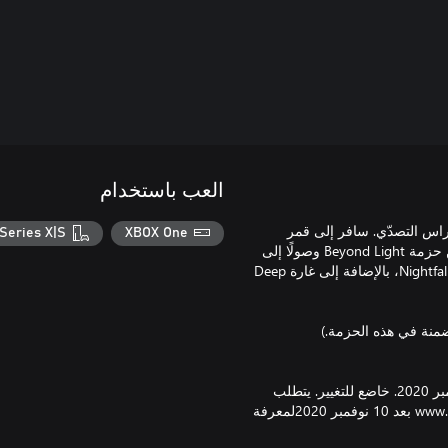
العب باستخدام
اس التصدّي. سافر إلى قمر
Series X|S
XBOX One
المشترى المتجمد وطارد إراميس واستعد للسيطرة على الظلام. تتضمن حزمة Beyond Light وصولًا إلى
أكثر من 15 عنصرًا غريبًا وThe Glassway وProving Grounds وأسلحة Nightfall، بالإضافة إلى غارة Deep
يتطلب وجود قرص صلب مساحة تخزينه 105 غيغابايت بدءً من 10 نوفمبر 2020. خاضع للتغيير. يتطلب
إنترنت ذو نطاق واسع. تفقد www.destinythegame.com/size-requirements بعد 10 نوفمبر 2020لمعرفة