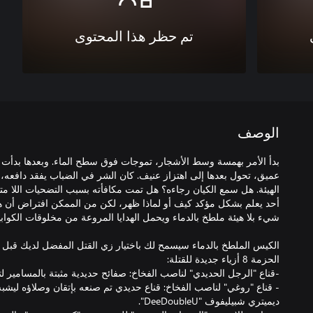
تم حظر هذا المحتوى
الوصف
بدأ الأمر بهمسة وسط الأشجار، تموجات فوق سطح الماء. وبعدها بدأت 
عميق، تحول بعدها إلى اهتزاز عنيف. كان الشر في الضباب يفقد دافعه، 
الهيئة. هل سمع الكيان رجاءه؟ هل تمت مكافأته بسبب التضحيات اللا متناه
أحد يعلم بشكل مؤكد كيف أو لماذا ظهر، لكن من الممكن افتراض أن هذا
الكيس الملطخ بالدماء سيسمح لك باختيار زي القتل المفضل لديك قبل بد
- قناع "روغي" لناصب الفخاخ: قناع حديدي تم صنعه بإتقان وصلاؤه ليشبه