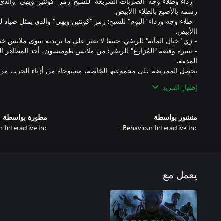
- رداء وطلاء وجه "الضربات السريعة" للشبح: رمز "كونتين ويهي" والذي 
- طلاء وجه ورداء "البوم" للشبح: رمز "كونتين ويهي" والذي يمثل صياد لي
- سترة وقبعة "المُزارع" للريفي: من ملابس طومبسون، أحد المظاهر ال
تحصل الممرضة على مجموعتها الخاصة، مستوحاة من أزياء الحرب من م
الآن ستتضمن عناصر تخصيص الكيس الملطخ بالدماء عنصري تخصيص جد
إظهار المزيد
- "حقيبة الرمل" للممرضة - كيس رمال ليفي فارغ يتم لفه بإحكام للخ
منشور بواسطة
مطورة بواسطة
- زي "ممرضة الحرب العالمية الثانية" للممرضة - زي تقليدي للممرضات
 Interactive Inc.
Behaviour Interactive Inc.
العالمة الثانية.
يعمل مع