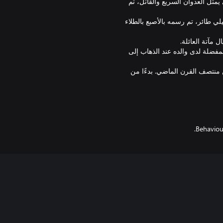
يمثل العدوان السريع والقاتل، تم
لي طائر، تم رسمه بالأصبع بالطلاء
مفضلة لدى والده عند الذهاب إلى
نتصف القرن الماضي. بدءًا من
يدين، وسيتم إضافتهما إلى حسابك
نق. وعلى سبيل المفارقة فقد تمت
 في الخدمة العسكرية أثناء الحرب
Behaviour