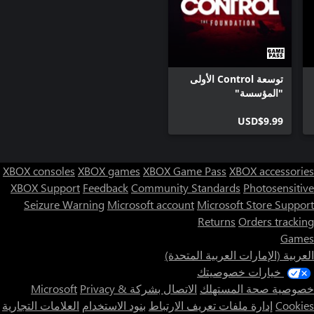
توسعة Control الأولى
"المؤسسة"
USD$9.99
XBOX consoles
XBOX games
XBOX Game Pass
XBOX accessories
XBOX Support
Feedback
Community Standards
Photosensitive
Seizure Warning
Microsoft account
Microsoft Store Support
Returns
Orders tracking
Games
العربية (الإمارات العربية المتحدة)
خيارات خصوصيتك
خصوصية صحة المستهلك
الاتصال بشركة Microsoft
Privacy &
Cookies
إدارة ملفات تعريف الارتباط
بنود الاستخدام
العلامات التجارية