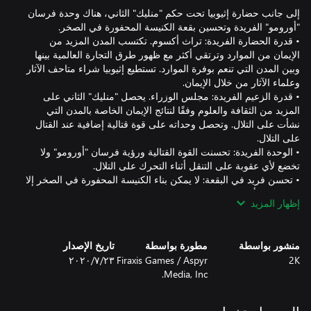
إلى جانب حضارة إثيوبيا تحت حكم "منليك" الثاني، هناك وحدة فرسان
• قدرة الحضارة الفريدة: تراث أكسوم. تكتسب المدن المزيد من
الإيمان من الموارد وترتقي أكثر مع ظهور طرق التجارة العالمية بينها
وبين المدن التي تنعم بوفرة الموارد. تستطيع إثيوبيا شراء متاحف الآثار
• قدرة الزعيم الفريدة: مجلس الوزراء. يحصل "منليك" الثاني على
المزيد من الثقافة والعلوم وفقًا لنتائج الإيمان الخاصة بالمدن التي
نشأت على التلال. وتحصل وحداته على قوة قتالية إضافية عند القتال
• الوحدة الفريدة: تحسنت القوة القتالية ورؤية فرسان "أورومو" ولا
• تحسن فريد في البقعة: لا يمكن بناء الكنيسة المحفورة في الصخر إلا
على التلال أو التربة البركانية. إنها تزيد الإيمان بإيمان إضافي من الجبال
إظهار المزيد
والتلال. قد تتعرض فقط للنهب، لكن ليس التدمير، على يد الكوارث
منشور بواسطة
مطورة بواسطة
تاريخ الإصدار
نمط لعب "المجتمعات السرية" الجديد (يتطلب للعب حزمة التوسع
2K
Firaxis Games / Aspyr
٢٣‏/٧‏/٢٠٢٠
Media, Inc.
• هناك نمط لعب اختياري لكن متخصص مع تغييرات حصرية لقواعد