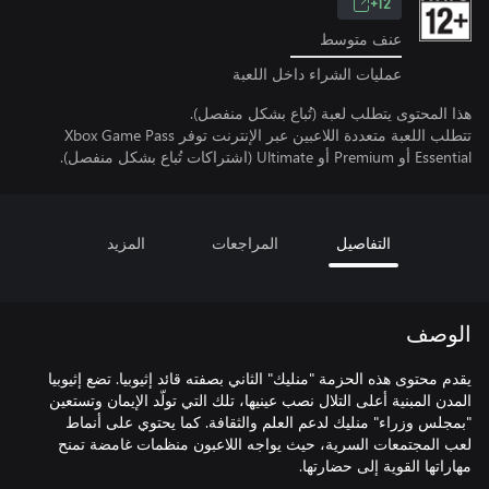
12+
عنف متوسط
عمليات الشراء داخل اللعبة
هذا المحتوى يتطلب لعبة (تُباع بشكل منفصل).
تتطلب اللعبة متعددة اللاعبين عبر الإنترنت توفر Xbox Game Pass
Essential أو Premium أو Ultimate (اشتراكات تُباع بشكل منفصل).
التفاصيل
المراجعات
المزيد
الوصف
يقدم محتوى هذه الحزمة "منليك" الثاني بصفته قائد إثيوبيا. تضع إثيوبيا
المدن المبنية أعلى التلال نصب عينيها، تلك التي تولّد الإيمان وتستعين
"بمجلس وزراء" منليك لدعم العلم والثقافة. كما يحتوي على أنماط
لعب المجتمعات السرية، حيث يواجه اللاعبون منظمات غامضة تمنح