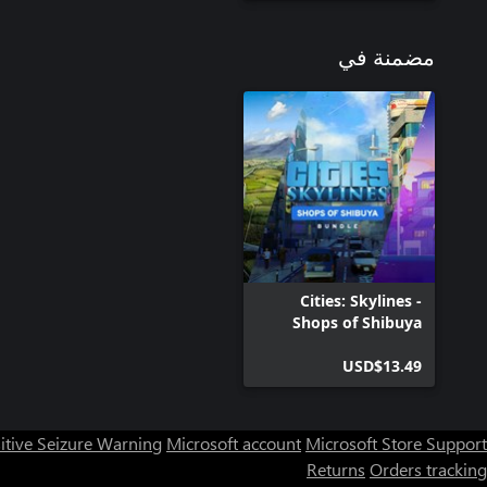
مضمنة في
Cities: Skylines -
Shops of Shibuya
Bundle
USD$13.49
itive Seizure Warning
Microsoft account
Microsoft Store Support
Returns
Orders tracking