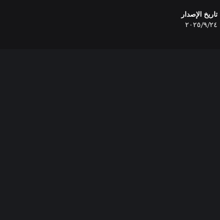
تاريخ الإصدار
٢٤‏/٩‏/٢٠٢٥