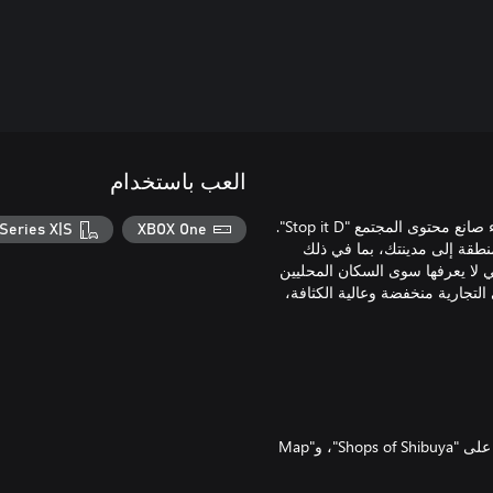
العب باستخدام
استكشف إحدى أشهر الأحياء اليابانية مع "Shops of Shibuya" من إنشاء صانع محتوى المجتمع "Stop it D".
Series X|S
XBOX One
 من عناصر المنطقة إلى مدينتك، بما في ذلك
تي لا يعرفها سوى السكان المحليين
التجارية منخفضة وعالية الكثافة،
يمكن شراء هذه الحزمة كجزء من "Shops of Shibuya Bundle" تحتوي على "Shops of Shibuya"،‏ و"Map