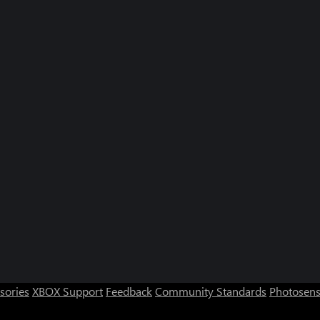
sories
XBOX Support
Feedback
Community Standards
Photosens