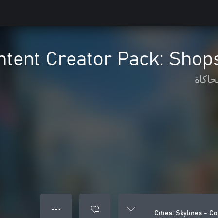
ontent Creator Pack: Shop
حاكاة
● ● ●
Cities: Skylines - C