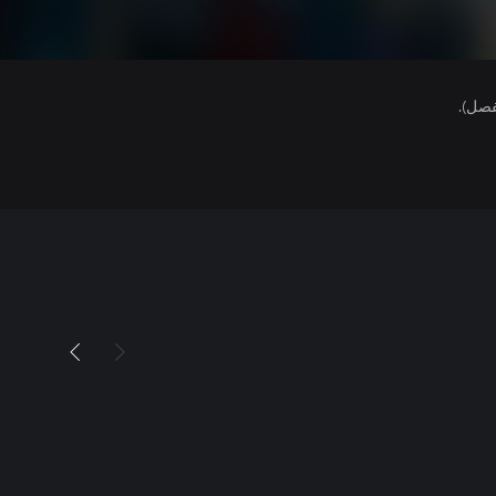
فصل).